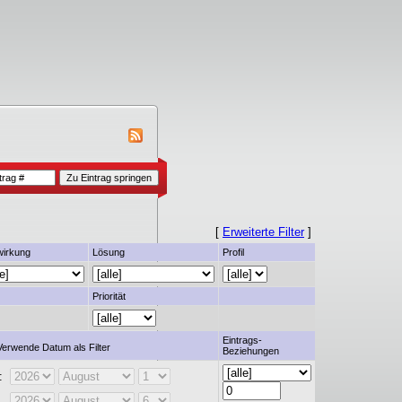
[
Erweiterte Filter
]
irkung
Lösung
Profil
Priorität
Eintrags-
erwende Datum als Filter
Beziehungen
: