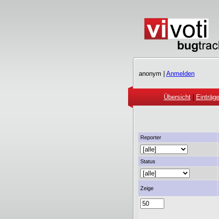
anonym |
Anmelden
Übersicht
|
Einträg
Reporter
Status
Zeige