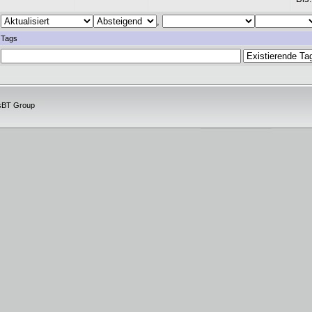
,
Tags
isBT Group