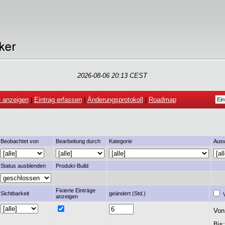
2026-08-06 20:13 CEST
e anzeigen
|
Eintrag erfassen
|
Änderungsprotokoll
|
Roadmap
Beobachtet von
Bearbeitung durch
Kategorie
Ausw
Status ausblenden
Produkt-Build
Fixierte Einträge
Sichtbarkeit
geändert (Std.)
V
anzeigen
Von
Bis: