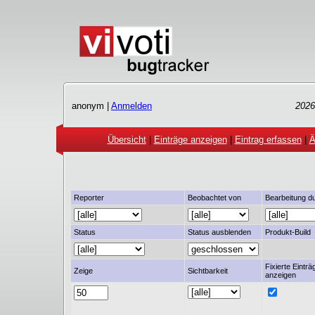
anonym |
Anmelden
2026
Übersicht
|
Einträge anzeigen
|
Eintrag erfassen
|
Ä
Reporter
Beobachtet von
Bearbeitung d
Status
Status ausblenden
Produkt-Build
Fixierte Einträ
Zeige
Sichtbarkeit
anzeigen